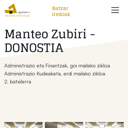
Batzar
irekiak
Manteo Zubiri -
DONOSTIA
Administrazio eta Finantzak, goi mailako zikloa
Administrazio Kudeaketa, erdi mailako zikloa
2. batxilerra