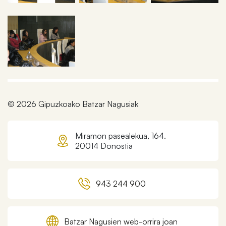
© 2026 Gipuzkoako Batzar Nagusiak
Miramon pasealekua, 164.
20014 Donostia
943 244 900
Batzar Nagusien web-orrira joan