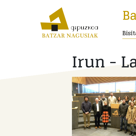
Ba
Bisi
Irun - L