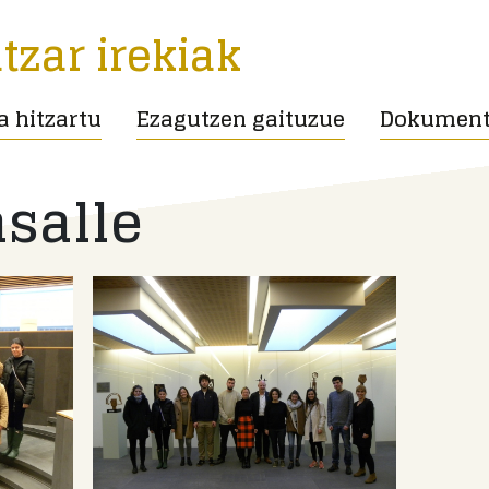
tzar irekiak
ta hitzartu
Ezagutzen gaituzue
Dokumenta
asalle